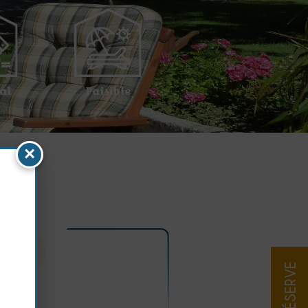
al
Paisible
×
JE RÉSERVE