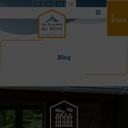
FR
EN
ES
DE
JE
RÉSERVE
Blog