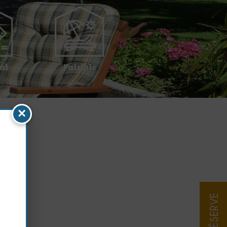
al
Paisible
×
JE RÉSERVE